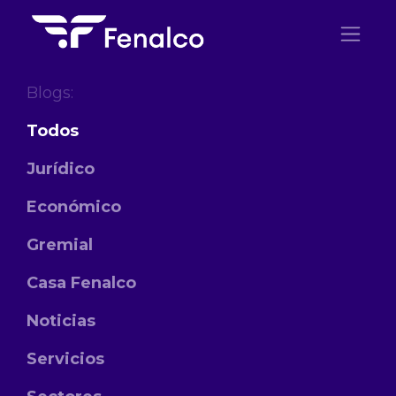
Ir al contenido
Blogs:
Todos
Jurídico
Económico
Gremial
Casa Fenalco
Noticias
Servicios