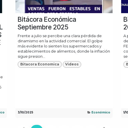
Bitácora Económica
B
L
Septiembre 2025
2
S
Frente a julio se percibe una clara pérdida de
A 
E
dinamismo en la actividad comercial. El golpe
de
más evidente lo sienten los supermercados y
FE
establecimientos de alimentos, donde la inflación
co
sigue presion...
se
Bitacora Economica
Videos
De
ó
ico
3/10/2025
Económico
1/