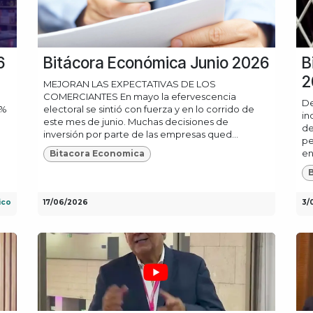
6
Bitácora Económica Junio 2026
B
2
MEJORAN LAS EXPECTATIVAS DE LOS
COMERCIANTES En mayo la efervescencia
De
6%
electoral se sintió con fuerza y en lo corrido de
in
este mes de junio. Muchas decisiones de
de
inversión por parte de las empresas qued...
pe
en
Bitacora Economica
ico
17/06/2026
3/