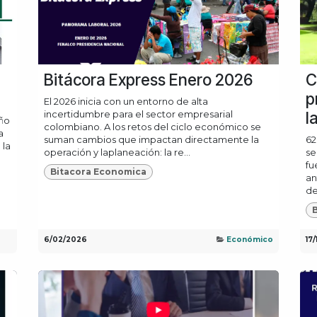
Bitácora Express Enero 2026
C
p
El 2026 inicia con un entorno de alta
incertidumbre para el sector empresarial
l
ño
colombiano. A los retos del ciclo económico se
a
suman cambios que impactan directamente la
62
 la
operación y laplaneación: la re...
se
fu
Bitacora Economica
an
de
6/02/2026
Económico
17