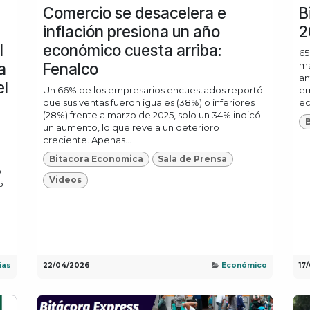
Comercio se desacelera e
B
inflación presiona un año
2
l
económico cuesta arriba:
65
a
Fenalco
ma
an
el
Un 66% de los empresarios encuestados reportó
em
que sus ventas fueron iguales (38%) o inferiores
ec
(28%) frente a marzo de 2025, solo un 34% indicó
un aumento, lo que revela un deterioro
creciente. Apenas...
Bitacora Economica
Sala de Prensa
ó
Videos
6
ias
22/04/2026
Económico
17