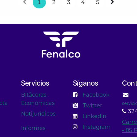
1
2
3
4
5
Servicios
Síganos
Con
Bitácoras
Facebook
cta
Económicas
servic
Twitter
324
Notijurídicos
LinkedIn
Carre
Instagram
Informes
- 85 