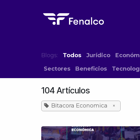
Ir al contenido
Inicio
El Gremio
Eventos
Form
Blogs:
Todos
Jurídico
Económ
Sectores
Beneficios
Tecnolog
104 Artículos
Bitacora Economica
×