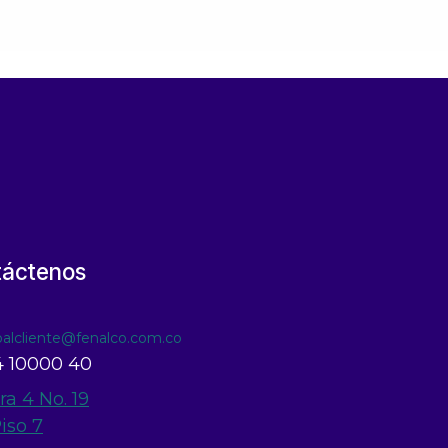
táctenos
ioalcliente@fenalco.com.co
 10000 40
ra 4 No. 19
Piso 7