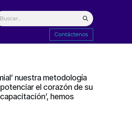
Contáctenos
s
Sectores
Servicios
Trabaja con Nosotros
Pro
mial’ nuestra metodología
a potenciar el corazón de su
 capacitación’, hemos