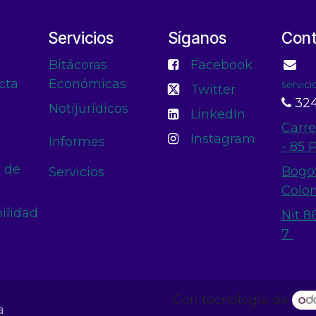
Servicios
Síganos
Con
Bitácoras
Facebook
cta
Económicas
servic
Twitter
324
Notijurídicos
LinkedIn
Carre
Instagram
Informes
- 85 
n de
Bogo
Servicios
Colo
ilidad
Nit 8
7
Con tecnología de
a