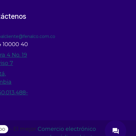
táctenos
ioalcliente@fenalco.com.co
 10000 40
ra 4 No. 19
Piso 7
tá,
mbia
60.013.488-
close
- El mejor
Comercio electrónico
question_answer