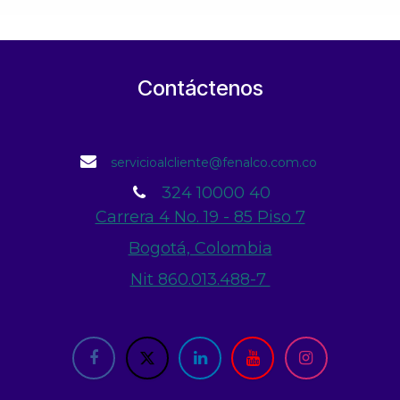
Contáctenos
servicioalcliente@fenalco.com.co
324 10000 40
Carrera 4 No. 19 - 85 Piso 7
Bogotá, Colombia
Nit 860.013.488-7