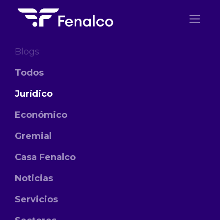
Ir al contenido
Blogs:
Todos
Jurídico
Económico
Gremial
Casa Fenalco
Noticias
Servicios