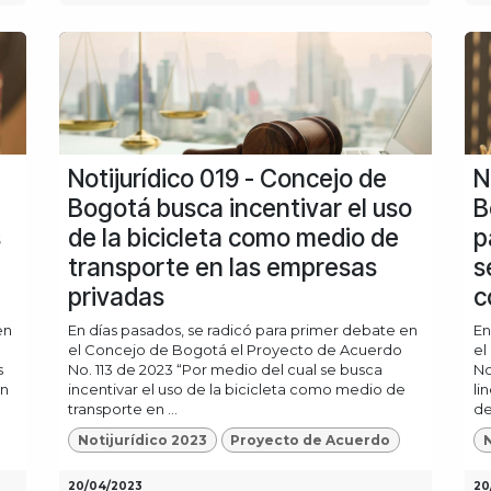
Notijurídico 019 - Concejo de
N
Bogotá busca incentivar el uso
B
s
de la bicicleta como medio de
p
transporte en las empresas
s
privadas
c
en
En días pasados, se radicó para primer debate en
En
el Concejo de Bogotá el Proyecto de Acuerdo
el
s
No. 113 de 2023 “Por medio del cual se busca
No
an
incentivar el uso de la bicicleta como medio de
li
transporte en ...
de
Notijurídico 2023
Proyecto de Acuerdo
N
20/04/2023
20