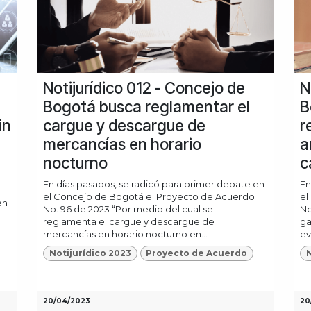
Notijurídico 012 - Concejo de
N
Bogotá busca reglamentar el
B
in
cargue y descargue de
r
mercancías en horario
a
nocturno
c
En días pasados, se radicó para primer debate en
En
el Concejo de Bogotá el Proyecto de Acuerdo
el
en
No. 96 de 2023 “Por medio del cual se
No
reglamenta el cargue y descargue de
ga
mercancías en horario nocturno en...
ev
Notijurídico 2023
Proyecto de Acuerdo
N
20/04/2023
20