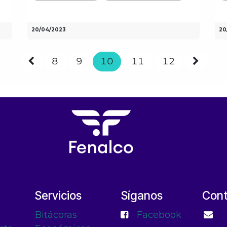
20/04/2023
20
8
9
10
11
12
Servicios
Síganos
Con
Bitácoras
Facebook