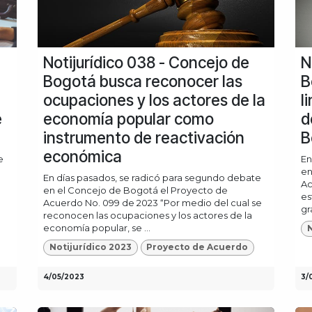
Notijurídico 038 - Concejo de
N
Bogotá busca reconocer las
B
ocupaciones y los actores de la
l
e
economía popular como
d
instrumento de reactivación
B
económica
e
En
en
En días pasados, se radicó para segundo debate
Ac
en el Concejo de Bogotá el Proyecto de
es
Acuerdo No. 099 de 2023 “Por medio del cual se
gr
reconocen las ocupaciones y los actores de la
economía popular, se ...
N
Notijurídico 2023
Proyecto de Acuerdo
4/05/2023
3/