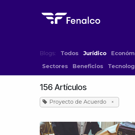
Ir al contenido
Inicio
El Gremio
Eventos
Form
Blogs:
Todos
Jurídico
Económ
Sectores
Beneficios
Tecnolog
156 Artículos
Proyecto de Acuerdo
×