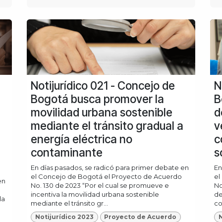
Notijurídico 021 - Concejo de
N
Bogotá busca promover la
B
movilidad urbana sostenible
d
mediante el tránsito gradual a
v
energía eléctrica no
c
contaminante
s
En días pasados, se radicó para primer debate en
En
el Concejo de Bogotá el Proyecto de Acuerdo
el
en
No. 130 de 2023 “Por el cual se promueve e
No
incentiva la movilidad urbana sostenible
de
la
mediante el tránsito gr...
co
Notijurídico 2023
Proyecto de Acuerdo
N