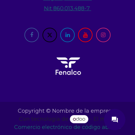
Nit 860.013.488-7
close
Copyright © Nombre de la empresa
Con tecnología de
- El mejor
question_answer
Comercio electrónico de código abierto