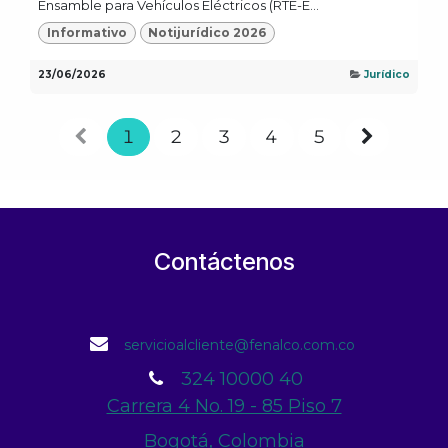
Ensamble para Vehículos Eléctricos (RTE-E...
Informativo
Notijurídico 2026
23/06/2026
Jurídico
1
2
3
4
5
Contáctenos
servicioalcliente@fenalco.com.co
324 10000 40
Carrera 4 No. 19 - 85 Piso 7
Bogotá, Colombia