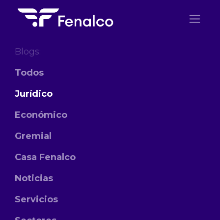
Ir al contenido
Blogs:
Todos
Jurídico
Económico
Gremial
Casa Fenalco
Noticias
Servicios