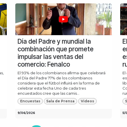
Día del Padre y mundial la
E
combinación que promete
e
impulsar las ventas del
e
comercio: Fenalco
r
s,
El 93% de los colombianos aﬁrma que celebrará
El
el Día del Padre 77% de los colombianos
es
considera que el fútbol inﬂuirá en la forma de
li
celebrar esta fecha Uno de cada tres
Co
encuestados cree que las camis...
ru
Encuestas
Sala de Prensa
Videos
S
9/06/2026
5/