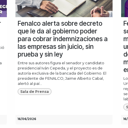
r
Fenalco alerta sobre decreto
F
que le da al gobierno poder
s
para cobrar indemnizaciones a
m
las empresas sin juicio, sin
u
ció
prueba y sin ley
d
m
a
Entre sus autores figura el senador y candidato
presidencial Iván Cepeda, y el proyecto es de
e
autoría exclusiva de la bancada del Gobierno. El
presidente de FENALCO, Jaime Alberto Cabal,
Lo
alertó al paí...
Un
re
Sala de Prensa
se
la
S
16/06/2026
16