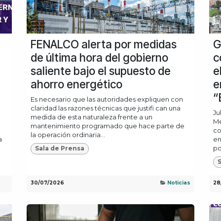
FENALCO alerta por medidas
G
de última hora del gobierno
c
saliente bajo el supuesto de
e
ahorro energético
e
“
Es necesario que las autoridades expliquen con
claridad las razones técnicas que justifi can una
Ju
medida de esta naturaleza frente a un
Me
mantenimiento programado que hace parte de
co
la operación ordinaria...
a
en
po
Sala de Prensa
S
30/07/2026
Noticias
28