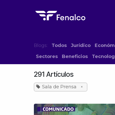
Ir al contenido
Inicio
El Gremio
Eventos
Form
Blogs:
Todos
Jurídico
Económ
Sectores
Beneficios
Tecnolog
291 Artículos
Sala de Prensa
×