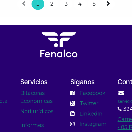
1
2
3
4
5
Servicios
Síganos
Con
Bitácoras
Facebook
cta
Económicas
servic
Twitter
324
Notijurídicos
LinkedIn
Carre
Instagram
Informes
- 85 