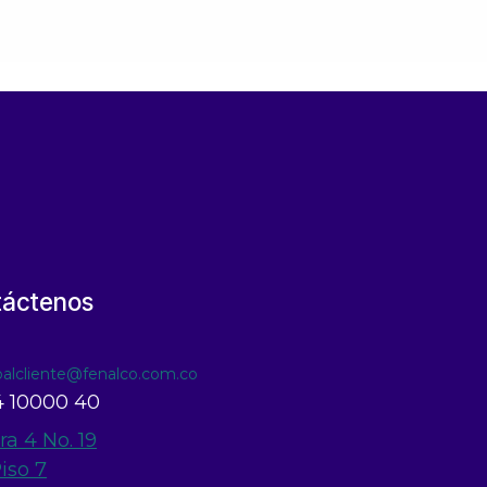
táctenos
ioalcliente@fenalco.com.co
 10000 40
ra 4 No. 19
Piso 7