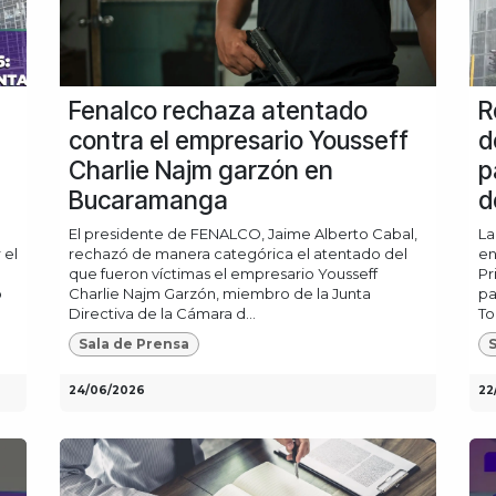
Fenalco rechaza atentado
R
contra el empresario Yousseff
d
Charlie Najm garzón en
p
Bucaramanga
d
El presidente de FENALCO, Jaime Alberto Cabal,
La
 el
rechazó de manera categórica el atentado del
en
que fueron víctimas el empresario Yousseff
Pr
o
Charlie Najm Garzón, miembro de la Junta
pa
Directiva de la Cámara d...
To
Sala de Prensa
S
24/06/2026
22