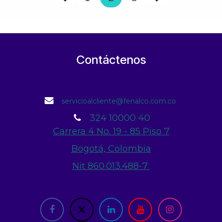
Contáctenos
servicioalcliente@fenalco.com.co
324 10000 40
Carrera 4 No. 19 - 85 Piso 7
Bogotá, Colombia
Nit 860.013.488-7