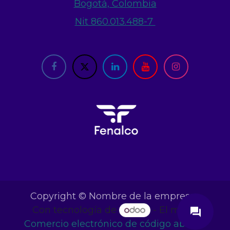
Bogotá, Colombia
Nit 860.013.488-7
close
Copyright © Nombre de la empresa
Con tecnología de
- El mejor
question_answer
Comercio electrónico de código abierto