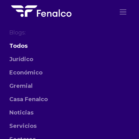
Ir al contenido
Blogs:
Todos
Jurídico
Económico
Gremial
Casa Fenalco
Noticias
Servicios