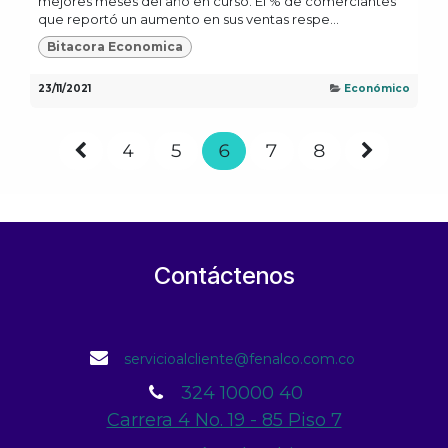
mejores meses del año en curso. El % de comerciantes
que reportó un aumento en sus ventas respe...
Bitacora Economica
23/11/2021
Económico
4
5
6
7
8
Contáctenos
servicioalcliente@fenalco.com.co
324 10000 40
Carrera 4 No. 19 - 85 Piso 7