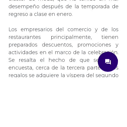
desempeño después de la temporada de
regreso a clase en enero.
Los empresarios del comercio y de los
restaurantes principalmente, tienen
preparados descuentos, promociones y
actividades en el marco de la celebración.
close
Se resalta el hecho de que según la
question_answer
encuesta, cerca de la tercera parte de los
regalos se adquiere la víspera del segundo
domingo del año.
¿Cómo podemos ayudarte?
En el top de regalos para las madres
Ingrese su correo electrónico
también se encuentran los teléfonos
celulares y otros artículos electrónicos
Correo
*
(12%); bonos/dinero (11%); otros -