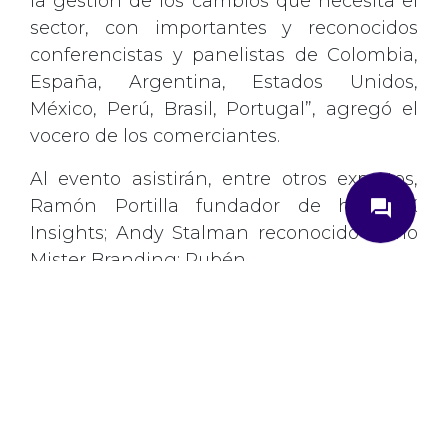
la gestión de los cambios que necesita el
sector, con importantes y reconocidos
conferencistas y panelistas de Colombia,
España, Argentina, Estados Unidos,
México, Perú, Brasil, Portugal”, agregó el
vocero de los comerciantes.
close
Al evento asistirán, entre otros expertos,
question_answer
Ramón Portilla fundador de humanX
Insights; Andy Stalman reconocido como
Mister Branding; Rubén
¿Cómo podemos ayudarte?
Duque, conferencista TEDx Speaker y
entrenador personal y de equipos de alto
Ingrese su correo electrónico
rendimiento; Laureano Turienzo,
Presidente de la Asociación Española del
Correo
*
Retail; Marcos Ruão, CEO en IskayPet uno
de los grupos más importantes en el