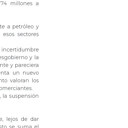
774 millones a
e a petróleo y
 esos sectores
 incertidumbre
esgobierno y la
nte y pareciera
senta un nuevo
nto valoran los
comerciantes.
, la suspensión
, lejos de dar
esto se suma el