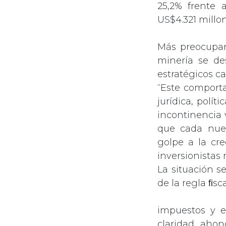
25,2% frente 
US$4.321 millon
Más preocupan
minería se de
estratégicos ca
“Este comport
jurídica, polí
incontinencia 
que cada nuev
golpe a la cre
inversionistas 
La situación s
de la regla ﬁsc
impuestos y e
claridad, ahon