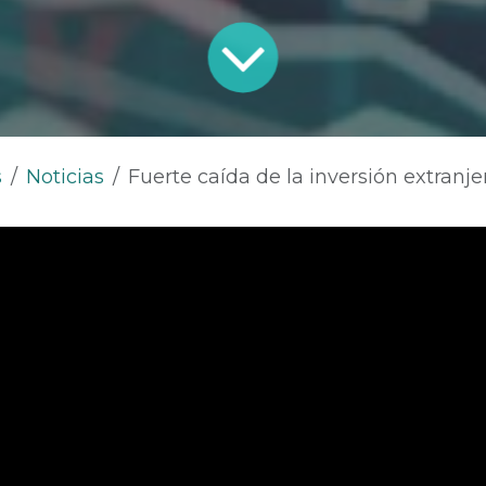
s
Noticias
Fuerte caída de la inversión extranjera es el fiel reflejo del desgobierno de petro y del negativo cl