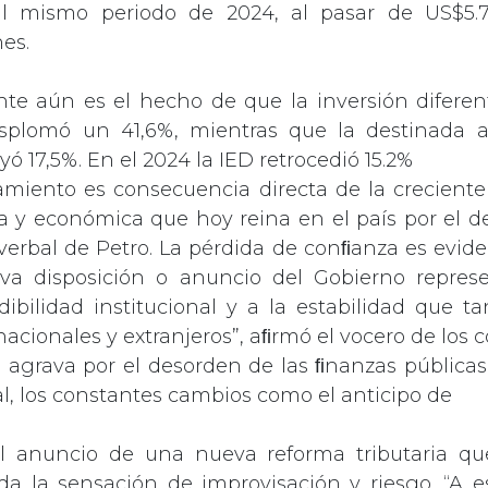
al mismo periodo de 2024, al pasar de US$5.
es.
te aún es el hecho de que la inversión diferent
splomó un 41,6%, mientras que la destinada a
yó 17,5%. En el 2024 la IED retrocedió 15.2%
amiento es consecuencia directa de la creciente
tica y económica que hoy reina en el país por el d
verbal de Petro. La pérdida de conﬁanza es evide
a disposición o anuncio del Gobierno repre
dibilidad institucional y a la estabilidad que ta
nacionales y extranjeros”, aﬁrmó el vocero de los 
e agrava por el desorden de las ﬁnanzas públicas
al, los constantes cambios como el anticipo de
l anuncio de una nueva reforma tributaria que
da la sensación de improvisación y riesgo. “A 