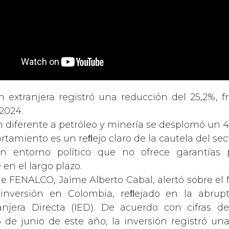
n extranjera registró una reducción del 25,2%, 
2024.
n diferente a petróleo y minería se desplomó un 4
tamiento es un reﬂejo claro de la cautela del sec
n entorno político que no ofrece garantías 
 en el largo plazo.
de FENALCO, Jaime Alberto Cabal, alertó sobre el f
inversión en Colombia, reﬂejado en la abrup
ranjera Directa (IED). De acuerdo con cifras d
6 de junio de este año, la inversión registró un