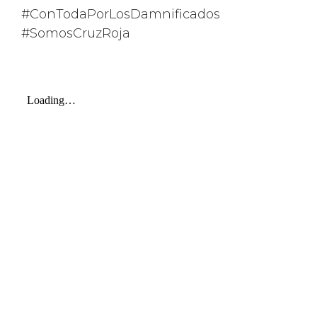
#ConTodaPorLosDamnificados
#SomosCruzRoja