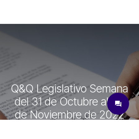
Q&Q Legislativo Semana
close
del 31 de Octubre al 04
question_answer
de Noviembre de 2022
¿Cómo podemos ayudarte?