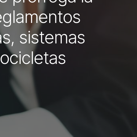
Reglamentos
as, sistemas
ocicletas