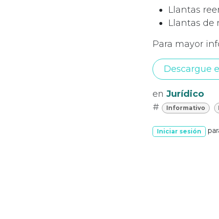
Llantas re
Llantas de 
Para mayor in
Descargue e
en
Jurídico
#
Informativo
par
Iniciar sesión