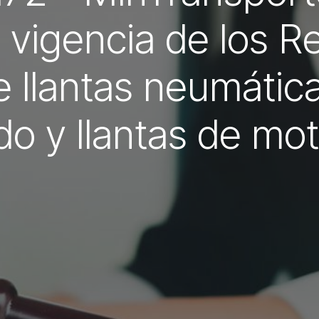
 vigencia de los 
 llantas neumátic
do y llantas de mot