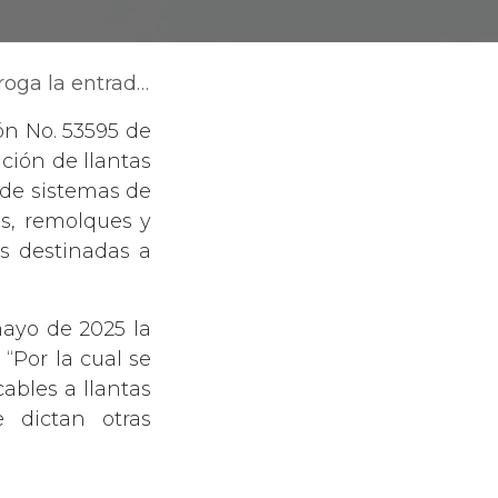
istemas de frenado y llantas de motocicletas
ón No. 53595 de
ución de llantas
 de sistemas de
s, remolques y
as destinadas a
mayo de 2025 la
“Por la cual se
ables a llantas
e dictan otras