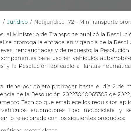
s
Jurídico
Notijurídico 172 - MinTransporte prorroga la entrada en vigencia de los Reglamentos Técnicos de llantas neumáticas, s
s, el Ministerio de Transporte publicó la Resoluci
al se prorroga la entrada en vigencia de la Resol
vas, rencauchadas y de repuesto; la Resolución
 componentes para uso en vehículos automotore
; y la Resolución aplicable a llantas neumátic
, tiene por objeto prorrogar hasta el día 2 de 
encia de la Resolución 20223040065305 de 2022, 
amento Técnico que establece los requisitos aplic
vehículos automotores tipo motocicleta y s
 en lo relacionado con los siguientes productos:
umáticas motocicletas