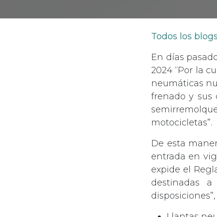
Todos los blog
En días pasado
2024 “Por la cu
neumáticas nue
frenado y sus
semirremolques
motocicletas”.
De esta manera
entrada en vig
expide el Regl
destinadas a 
disposiciones”,
Llantas ne