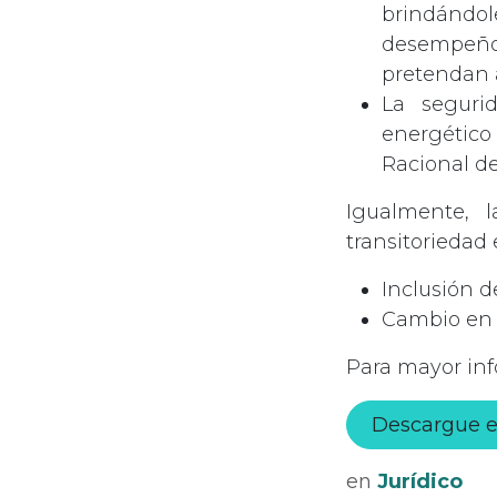
brindándo
desempeño
pretendan a
La seguri
energético
Racional de
Igualmente, l
transitoriedad
Inclusión d
Cambio en r
Para mayor in
Descargue e
en
Jurídico