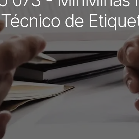
co 073 - MinMinas 
Técnico de Etique