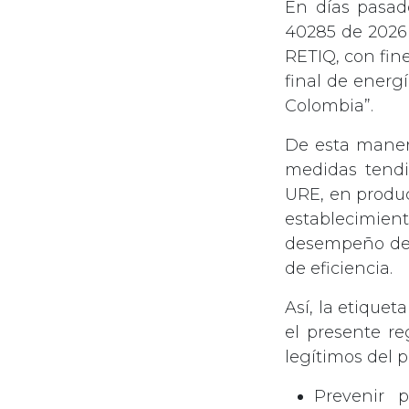
En días pasado
40285 de 2026 
RETIQ, con fin
final de energ
Colombia”.
De esta maner
medidas tendi
URE, en produc
establecimie
desempeño de 
de eficiencia.
Así, la etiquet
el presente r
legítimos del p
Prevenir 