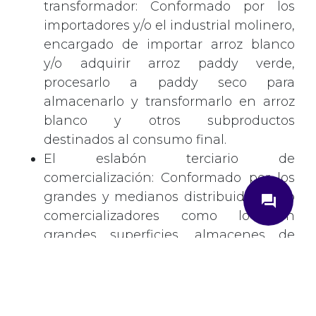
transformador: Conformado por los
importadores y/o el industrial molinero,
encargado de importar arroz blanco
y/o adquirir arroz paddy verde,
procesarlo a paddy seco para
almacenarlo y transformarlo en arroz
blanco y otros subproductos
destinados al consumo final.
El eslabón terciario de
close
comercialización: Conformado por los
grandes y medianos distribuidores y/o
question_answer
comercializadores como lo son
grandes superficies, almacenes de
cadena e hipermercados.
¿Cómo podemos ayudarte?
Para mayor información acceder al
Ingrese su correo electrónico
documento que se acompaña.