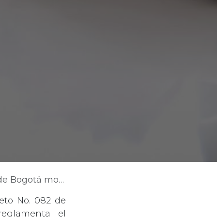
 espacio público y la explotación económica
eto No. 082 de
reglamenta el