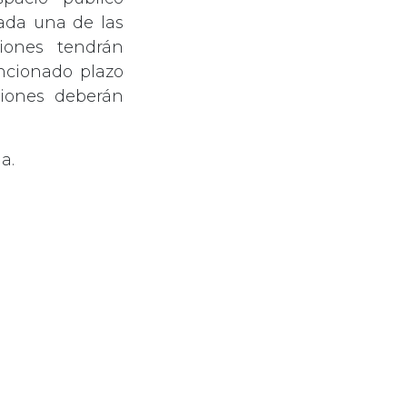
cada una de las
ciones tendrán
encionado plazo
ciones deberán
a.