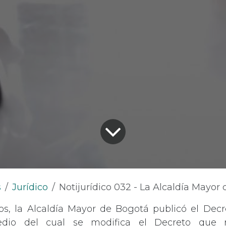
s
Jurídico
Notijurídico 032 - La Alcaldía Mayor de Bogotá modifica el Decreto que reglamenta el aprovechamiento económico del
os, la Alcaldía Mayor de Bogotá publicó el Decr
dio del cual se modifica el Decreto que 