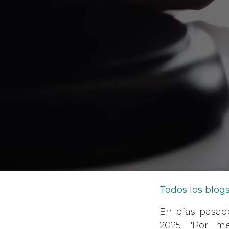
Todos los blog
En días pasad
2025 "Por me