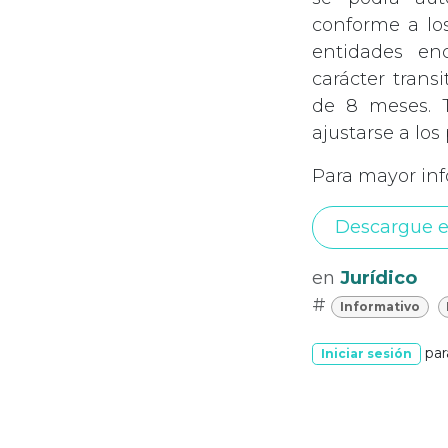
conforme a los
entidades enc
carácter trans
de 8 meses. T
ajustarse a los
Para mayor in
Descargue e
en
Jurídico
#
Informativo
par
Iniciar sesión