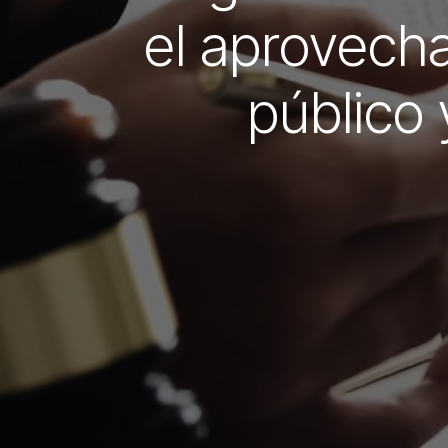
el aprovech
público 