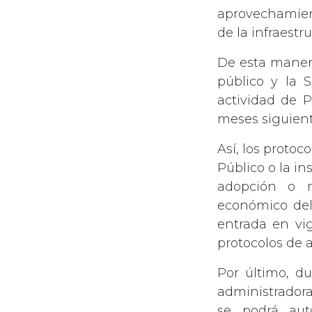
aprovechamien
de la infraestru
De esta manera
público y la S
actividad de P
meses siguient
Así, los protoc
Público o la i
adopción o m
económico del
entrada en vig
protocolos de
Por último, d
administradora
se podrá aut