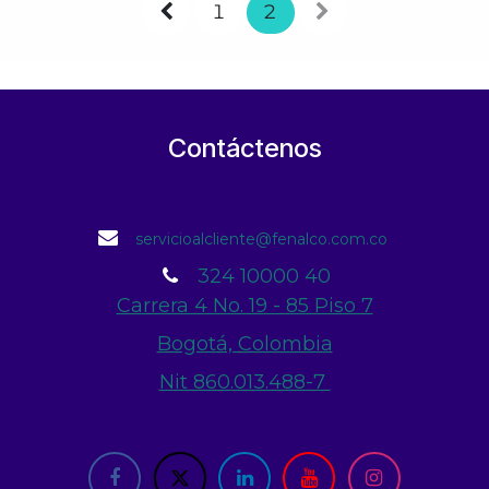
1
2
Contáctenos
servicioalcliente@fenalco.com.co
324 10000 40
Carrera 4 No. 19 - 85 Piso 7
Bogotá, Colombia
Nit 860.013.488-7