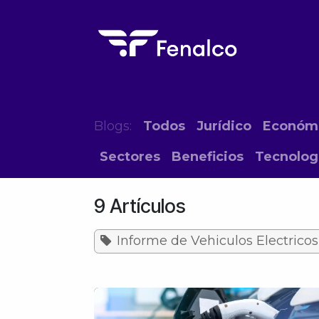
Ir al contenido
Inicio
El Gremio
Eventos
Form
Blogs:
Todos
Jurídico
Económ
Sectores
Beneficios
Tecnolog
9 Artículos
Informe de Vehiculos Electricos