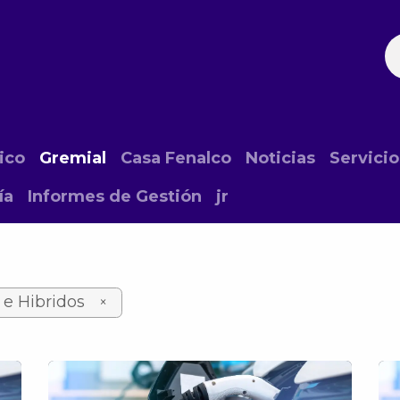
ación
Noticias
Fechas Comerciales
Seccionale
ico
Gremial
Casa Fenalco
Noticias
Servicio
ía
Informes de Gestión
jr
 e Hibridos
×