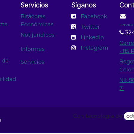
Servicios
Síganos
Con
Bitácoras
Facebook
cta
Económicas
servic
Twitter
324
Notijurídicos
LinkedIn
Carre
Instagram
Informes
- 85 
n de
Bogo
Servicios
Colo
ilidad
Nit 8
7
Con tecnología de
a