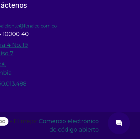
táctenos
ioalcliente@fenalco.com.co
 10000 40
ra 4 No. 19
Piso 7
tá,
mbia
60.013.488-
close
- El mejor
Comercio electrónico
question_answer
de código abierto