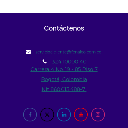
Contáctenos
servicioalcliente@fenalco.com.co
324 10000 40
Carrera 4 No. 19 - 85 Piso 7
Bogotá, Colombia
Nit 860.013.488-7