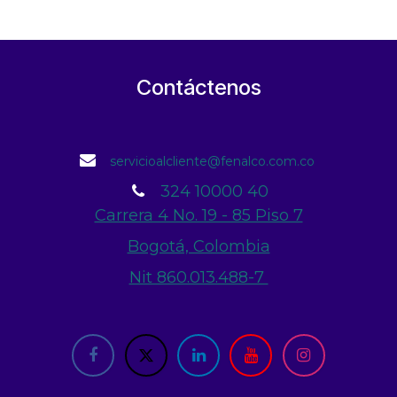
Contáctenos
servicioalcliente@fenalco.com.co
324 10000 40
Carrera 4 No. 19 - 85 Piso 7
Bogotá, Colombia
Nit 860.013.488-7