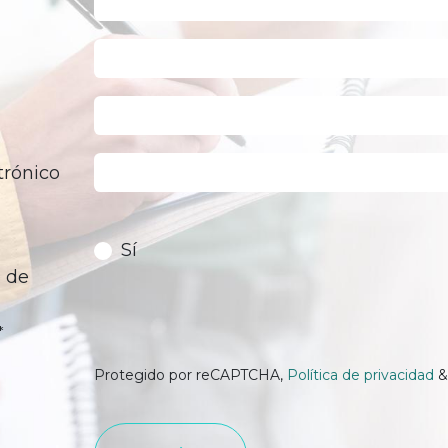
trónico
Sí
o de
*
Protegido por reCAPTCHA,
Política de privacidad