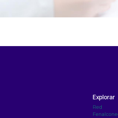
Explorar
Red
Fenalcone