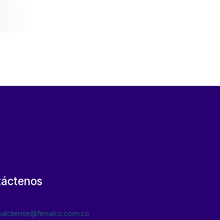
táctenos
ioalcliente@fenalco.com.co