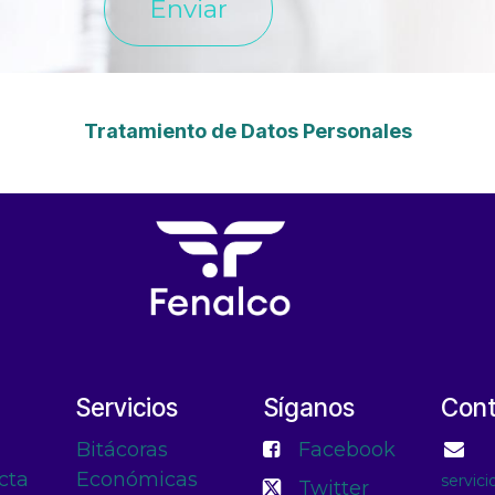
Enviar
Tratamiento de Datos Personales
Servicios
Síganos
Con
Bitácoras
Facebook
cta
Económicas
servic
Twitter