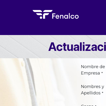
Ir al contenido
Inicio
El Gremio
Eventos
Form
Actualizac
Nombre de 
Empresa
*
Nombres y
Apellidos
*