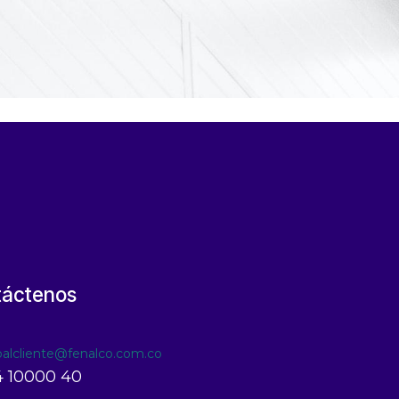
táctenos
ioalcliente@fenalco.com.co
 10000 40