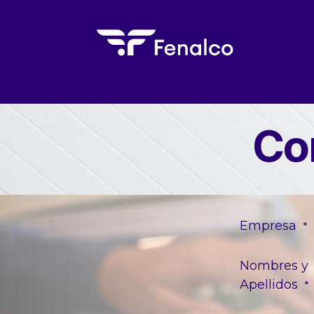
Ir al contenido
Inicio
El Gremio
Eventos
Form
Co
Empresa
*
Nombres y
Apellidos
*