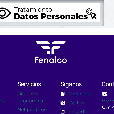
Servicios
Síganos
Con
Bitácoras
Facebook
cta
Económicas
servic
Twitter
324
Notijurídicos
LinkedIn