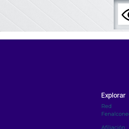
Explorar
Red
Fenalcone
Afiliación