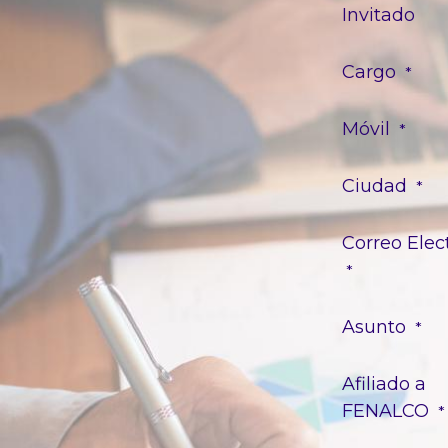
Invitado
Cargo
*
Móvil
*
Ciudad
*
Correo Elec
*
Asunto
*
Afiliado a
FENALCO
*