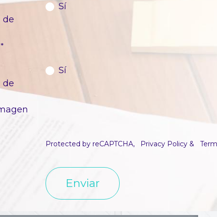
Sí
o de
*
Sí
o de
(Imagen
Protected by reCAPTCHA,
Privacy Policy
&
Term
Enviar