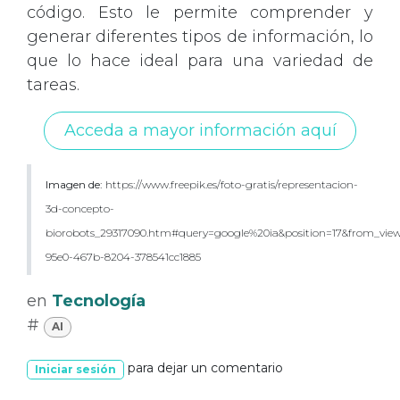
código. Esto le permite comprender y
generar diferentes tipos de información, lo
que lo hace ideal para una variedad de
tareas.
Acceda a mayor información aquí
Imagen de:
https://www.freepik.es/foto-gratis/representacion-
3d-concepto-
biorobots_29317090.htm#query=google%20ia&position=17&from_view
95e0-467b-8204-378541cc1885
en
Tecnología
#
AI
para dejar un comentario
Iniciar sesión