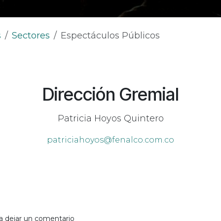
s
Sectores
Espectáculos Públicos
Dirección Gremial
Patricia Hoyos Quintero
patriciahoyos@fenalco.com.co
a dejar un comentario