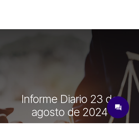
Informe Diario 23 de
close
question_answer
agosto de 2024
¿Cómo podemos ayudarte?