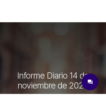
Informe Diario 14 de
close
question_answer
noviembre de 2025
¿Cómo podemos ayudarte?