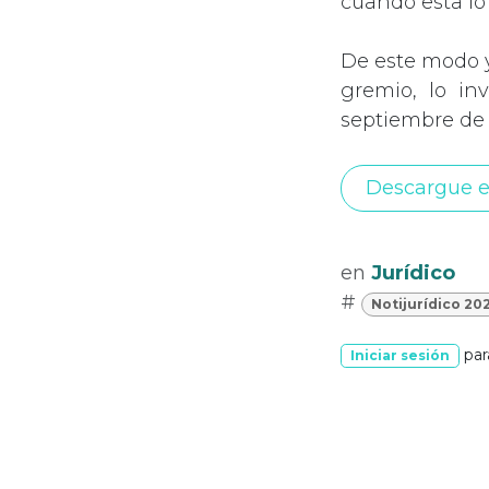
cuando esta lo
De este modo y
gremio, lo in
septiembre de 
Descargue e
en
Jurídico
#
Notijurídico 20
par
Iniciar sesión