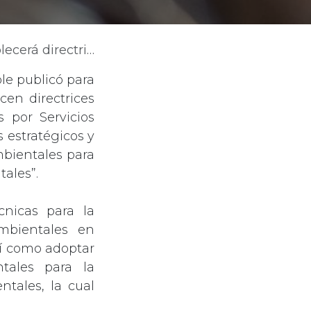
 Servicios Ambientales en sistemas productivos
le publicó para
cen directrices
 por Servicios
 estratégicos y
mbientales para
tales”.
cnicas para la
Ambientales en
sí como adoptar
ntales para la
ntales, la cual