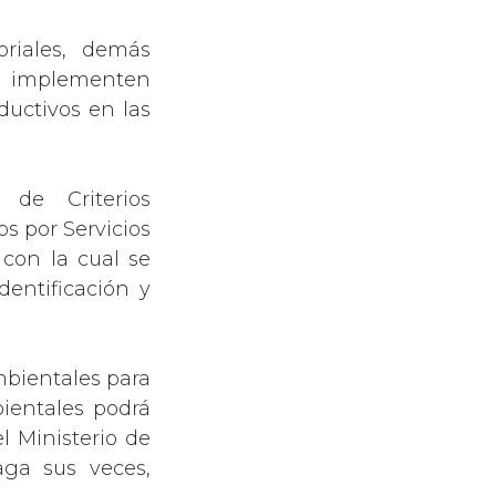
oriales, demás
e implementen
ductivos en las
 de Criterios
s por Servicios
con la cual se
entificación y
mbientales para
bientales podrá
l Ministerio de
aga sus veces,