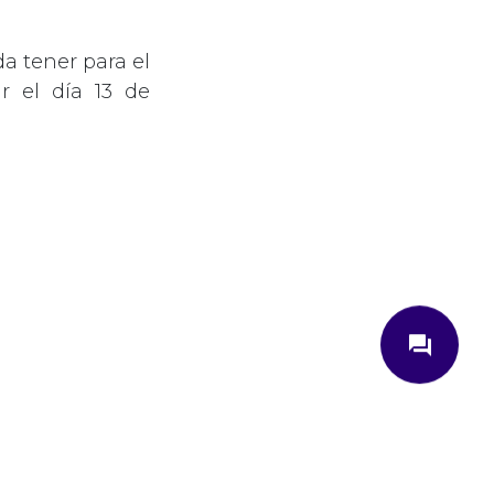
a tener para el
r el día 13 de
close
question_answer
¿Cómo podemos ayudarte?