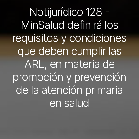
Notijurídico 128 -
MinSalud definirá los
requisitos y condiciones
que deben cumplir las
ARL, en materia de
promoción y prevención
de la atención primaria
en salud