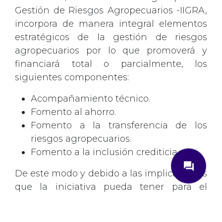
Gestión de Riesgos Agropecuarios -IIGRA,
incorpora de manera integral elementos
estratégicos de la gestión de riesgos
agropecuarios por lo que promoverá y
financiará total o parcialmente, los
siguientes componentes:
Acompañamiento técnico.
Fomento al ahorro.
Fomento a la transferencia de los
riesgos agropecuarios.
close
Fomento a la inclusión crediticia.
question_answer
De este modo y debido a las implicaciones
que la iniciativa pueda tener para el
gremio, lo invitamos a enviar sus
¿Cómo podemos ayudarte?
comentarios a más tardar el día 26 de