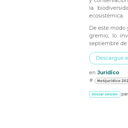
y conservación
la biodiversi
ecosistémica.
De este modo y
gremio, lo in
septiembre de 
Descargue e
en
Jurídico
#
Notijurídico 20
par
Iniciar sesión