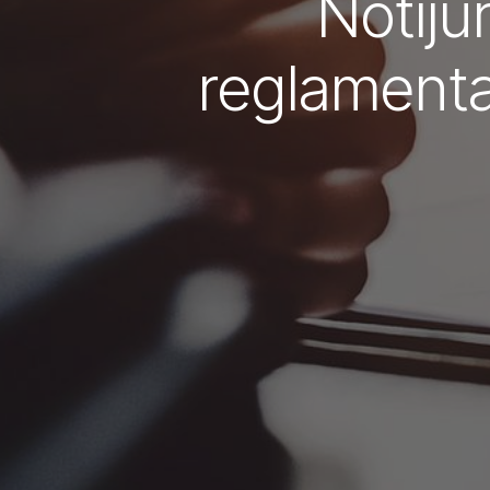
Notiju
reglamenta