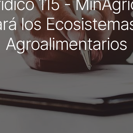
rídico 115 - MinAgri
rá los Ecosistema
Agroalimentarios