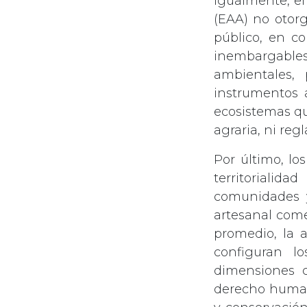
Igualmente, el
(EAA) no otor
público, en co
inembargables;
ambientales,
instrumentos 
ecosistemas qu
agraria, ni re
Por último, lo
territoriali
comunidades y
artesanal come
promedio, la a
configuran l
dimensiones cu
derecho humano