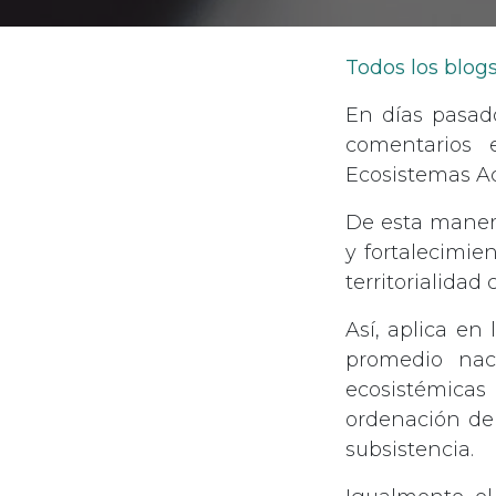
Todos los blog
En días pasado
comentarios 
Ecosistemas Ac
De esta manera
y fortalecimie
territorialida
Así, aplica en 
promedio naci
ecosistémica
ordenación de
subsistencia.