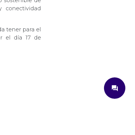
o sostenible de
y conectividad
a tener para el
r el día 17 de
close
question_answer
¿Cómo podemos ayudarte?
Ingrese su correo electrónico