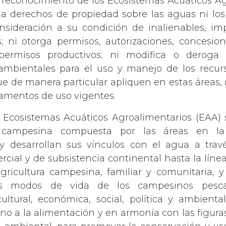
 reconocimiento de los Ecosistemas Acuáticos A
ga derechos de propiedad sobre las aguas ni los
nsideración a su condición de inalienables, imp
 ni otorga permisos, autorizaciones, concesion
 permisos productivos; ni modifica o deroga
ambientales para el uso y manejo de los recurs
e de manera particular apliquen en estas áreas, 
glamentos de uso vigentes.
s Ecosistemas Acuáticos Agroalimentarios (EAA)
dad campesina compuesta por las áreas en l
 desarrollan sus vínculos con el agua a trav
rcial y de subsistencia continental hasta la líne
gricultura campesina, familiar y comunitaria, 
os modos de vida de los campesinos pesc
ltural, económica, social, política y ambienta
 a la alimentación y en armonía con las figura