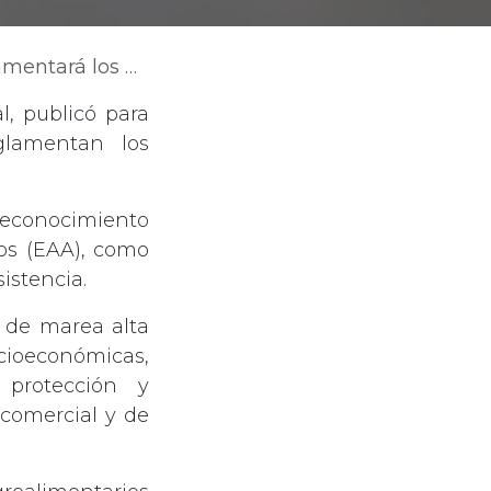
áticos Agroalimentarios
l, publicó para
glamentan los
 reconocimiento
ios (EAA), como
istencia.
ea de marea alta
cioeconómicas,
 protección y
comercial y de