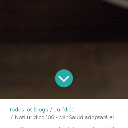
Todos los blogs
Jurídico
Notijurídico 106 - MinSalud adoptará el Manual de Requisitos para la Implementación de las Buenas Prácticas de Reprocesamiento de Dispositivos Médicos