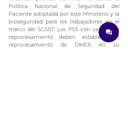
Política Nacional de Seguridad del
Paciente adoptada por este Ministerio y la
bioseguridad para los trabajadores en el
close
marco del SGSST. Los PSS con central de
question_answer
reprocesamiento deben establecer el
reprocesamiento de DMER en su
estructura general, operativa y
¿Cómo podemos ayudarte?
administrativa.
De este modo y debido a las implicaciones
Ingrese su correo electrónico
que la iniciativa pueda tener para el
Correo
*
gremio, lo invitamos a enviar sus
comentarios a más tardar el día 22 de julio
de 2024.
Envíenos su consulta
Descargue el documento aquí
¿Qué es Fenalco?
^