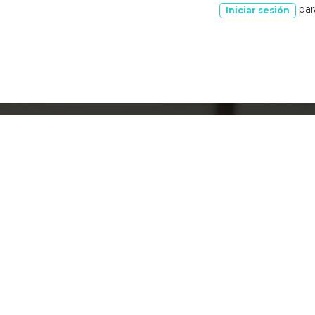
par
Iniciar sesión
Notijurídico