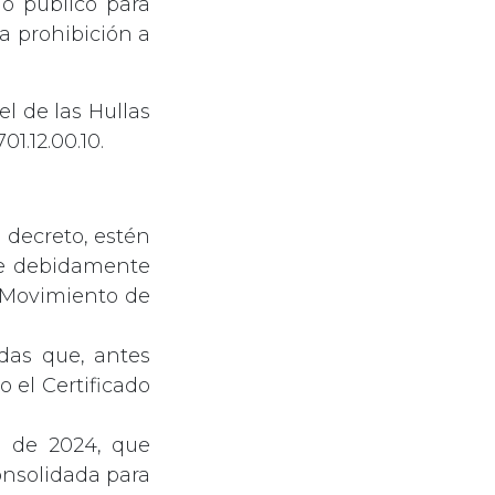
mo publicó para
a prohibición a
l de las Hullas
1.12.00.10.
 decreto, estén
ue debidamente
e Movimiento de
adas que, antes
 el Certificado
il de 2024, que
onsolidada para