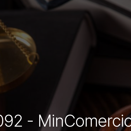
 092 - MinComerci