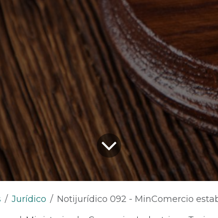
s
Jurídico
Notijurídico 092 - MinComercio establecerá una prohibición a las expor