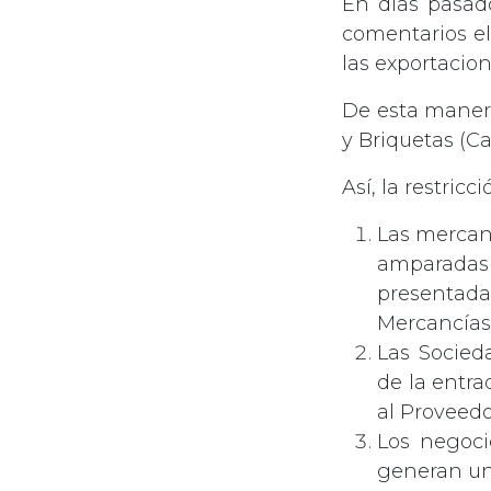
En días pasado
comentarios el
las exportacion
De esta manera
y Briquetas (Ca
Así, la restricc
Las mercanc
amparadas 
presentada
Mercancías
Las Socied
de la entra
al Proveedo
Los negoci
generan una