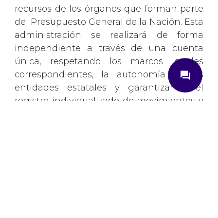
recursos de los órganos que forman parte
del Presupuesto General de la Nación. Esta
administración se realizará de forma
independiente a través de una cuenta
close
única, respetando los marcos legales
question_answer
correspondientes, la autonomía de las
entidades estatales y garantizando el
registro individualizado de movimientos y
saldos.
¿Cómo podemos ayudarte?
De este modo y debido a las implicaciones
Ingrese su correo electrónico
que la iniciativa pueda tener para el
gremio, lo invitamos a enviar sus
Correo
*
comentarios a más tardar el día 5 de junio
de 2024.
Envíenos su consulta
Descargue el documento aquí