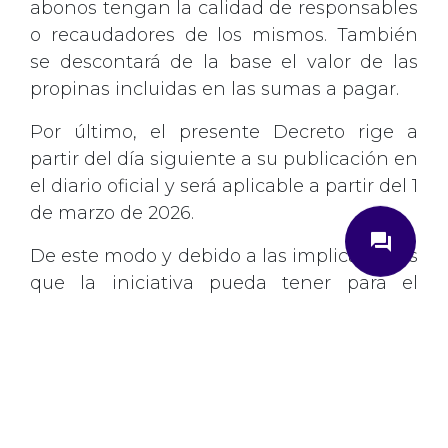
abonos tengan la calidad de responsables
o recaudadores de los mismos. También
se descontará de la base el valor de las
propinas incluidas en las sumas a pagar.
Por último, el presente Decreto rige a
partir del día siguiente a su publicación en
el diario oficial y será aplicable a partir del 1
close
de marzo de 2026.
question_answer
De este modo y debido a las implicaciones
que la iniciativa pueda tener para el
gremio, lo invitamos a enviar sus
¿Cómo podemos ayudarte?
comentarios a más tardar el día 4 de
febrero de 2026.
Ingrese su correo electrónico
Descargue el documento aquí
Correo
*