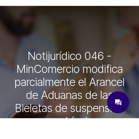
Notijurídico 046 -
MinComercio modifica
parcialmente el Arancel
de Aduanas de las
close
question_answer
Bieletas de suspensión
en vehículos
¿Cómo podemos ayudarte?