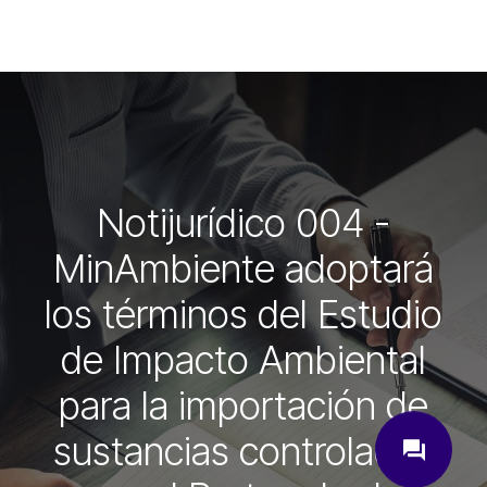
Notijurídico 004 -
MinAmbiente adoptará
los términos del Estudio
de Impacto Ambiental
para la importación de
close
sustancias controladas
question_answer