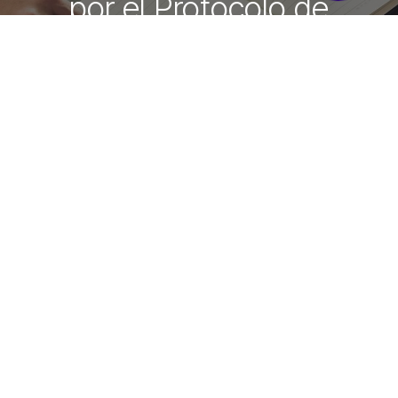
por el Protocolo de
Montreal
¿Cómo podemos ayudarte?
Ingrese su correo electrónico
Correo
*
Envíenos su consulta
¿Qué es Fenalco?
^
Deseo afiliarme a Fenalco
^
¿Cuáles son los eventos de Fenalco?
^
Contáctenos
¿Cuáles son las fechas comerciales