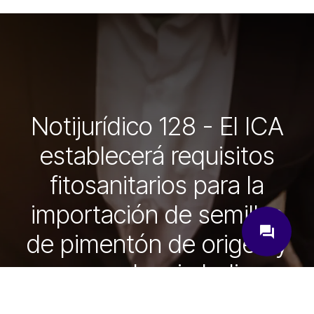
Notijurídico 128 - El ICA
establecerá requisitos
fitosanitarios para la
importación de semillas
close
question_answer
de pimentón de origen y
procedencia India
¿Cómo podemos ayudarte?