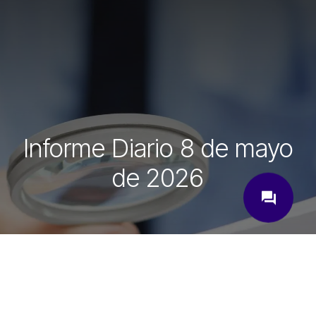
Informe Diario 8 de mayo
de 2026
close
question_answer
¿Cómo podemos ayudarte?
Ingrese su correo electrónico