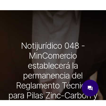
Notijurídico 048 -
MinComercio
establecerá la
permanencia del
close
Reglamento Técnico
question_answer
para Pilas Zinc-Carbón y
Alcalinas