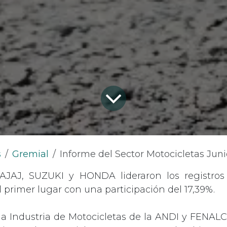
s
Gremial
Informe del Sector Motocicletas Jun
AJAJ, SUZUKI y HONDA lideraron los registros 
 primer lugar con una participación del 17,39%.
a Industria de Motocicletas de la ANDI y FENAL