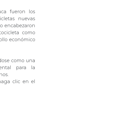
uca fueron los
cletas nuevas
ito encabezaron
tocicleta como
rollo económico
ándose como una
ental para la
nos.
haga clic en el