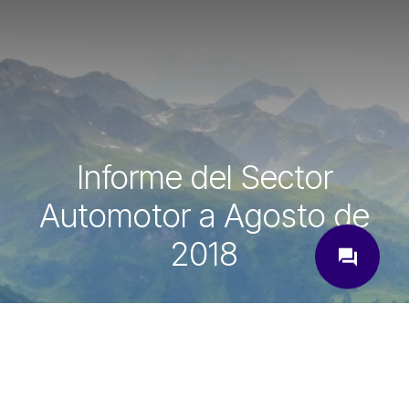
Informe del Sector
Automotor a Agosto de
close
2018
question_answer
¿Cómo podemos ayudarte?
Ingrese su correo electrónico