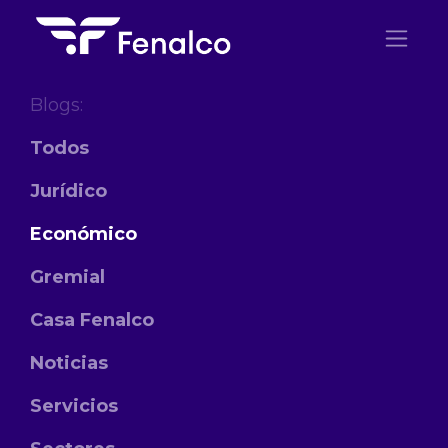
Ir al contenido
Blogs:
Todos
Jurídico
Económico
Gremial
Casa Fenalco
Noticias
Servicios