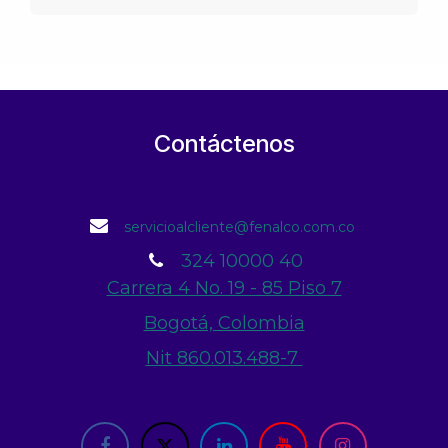
Contáctenos
servicioalcliente@fenalco.com.co
324 10000 40
Carrera 4 No. 19 - 85 Piso 7
Bogotá, Colombia
Nit 860.013.488-7