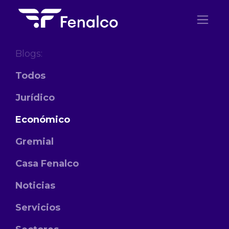
Ir al contenido
Blogs:
Todos
Jurídico
Económico
Gremial
Casa Fenalco
Noticias
Servicios