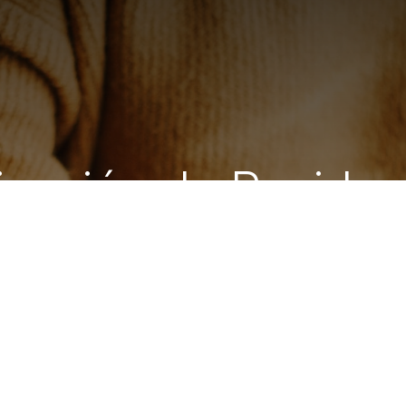
ización de Residuo
U) de los comerci
y Cúcuta 2022