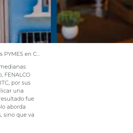
MES en Colombia
 medianas
llo, FENALCO
ITC, por sus
licar una
resultado fue
olo aborda
, sino que va