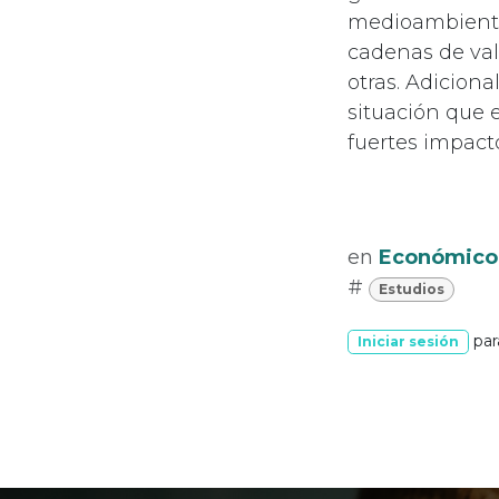
medioambientale
cadenas de valo
otras. Adicion
situación que 
fuertes impact
en
Económico
#
Estudios
par
Iniciar sesión