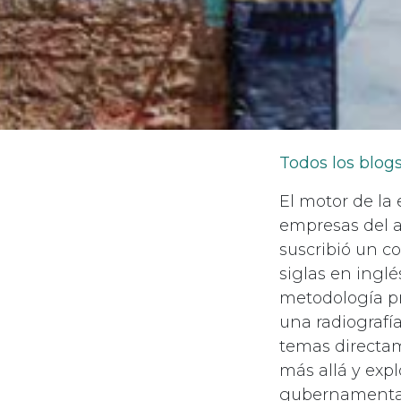
Todos los blog
El motor de l
empresas del a
suscribió un c
siglas en inglé
metodología pr
una radiografí
temas directam
más allá y expl
gubernamentale