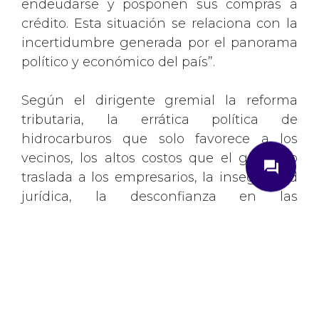
endeudarse y posponen sus compras a
crédito. Esta situación se relaciona con la
incertidumbre generada por el panorama
político y económico del país”.
Según el dirigente gremial la reforma
tributaria, la errática política de
hidrocarburos que solo favorece a los
close
vecinos, los altos costos que el gobierno
question_answer
traslada a los empresarios, la inseguridad
jurídica, la desconfianza en las
instituciones, la pobrísima ejecución
¿Cómo podemos ayudarte?
presupuestal del Gobierno y, la ausencia
absoluta de un plan de choque hoy le está
Ingrese su correo electrónico
pasando factura a la economía nacional y
por supuesto a los hogares colombianos.
Correo
*