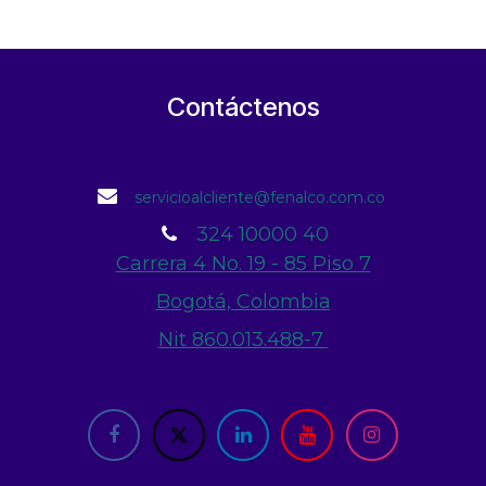
Contáctenos
servicioalcliente@fenalco.com.co
324 10000 40
Carrera 4 No. 19 - 85 Piso 7
Bogotá, Colombia
Nit 860.013.488-7