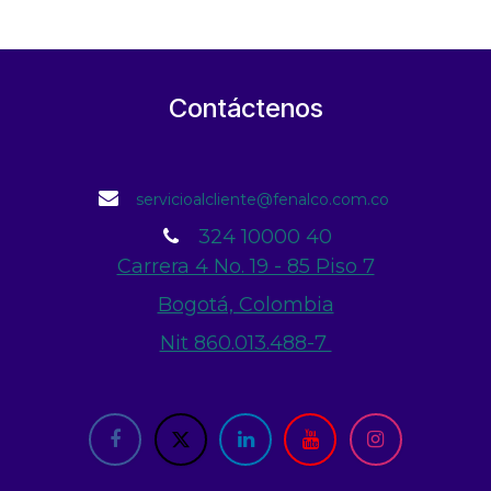
Contáctenos
servicioalcliente@fenalco.com.co
324 10000 40
Carrera 4 No. 19 - 85 Piso 7
Bogotá, Colombia
Nit 860.013.488-7